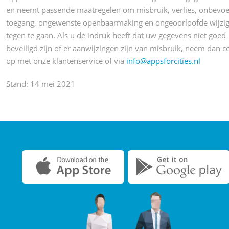
en neemt passende maatregelen om misbruik, verlies, onbevo
toegang, ongewenste openbaarmaking en ongeoorloofde wijzig
tegen te gaan. Als u de indruk heeft dat uw gegevens niet goed
beveiligd zijn of er aanwijzingen zijn van misbruik, neem dan c
op met onze klantenservice of via
info@appsforcities.nl
Stand: 14 mei 2021